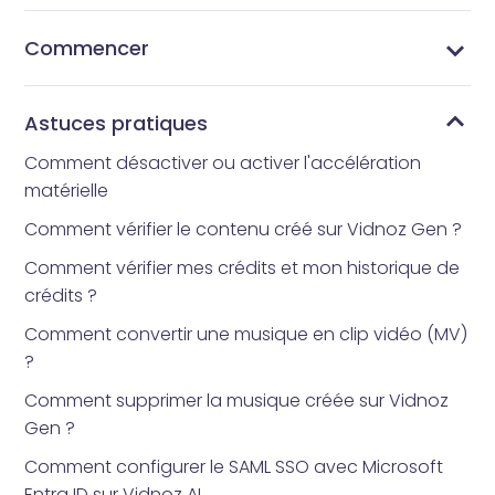
Commencer
Qu’est-ce que Vidnoz AI ?
Quelle application d’avatar tout le monde utilise-t-
Comment obtenir Vidnoz AI
Interface d’accueil
Bibliothèque de modèles
Bibliothèque d’avatars
Mes Créations
Mes fichiers
Bibliothèque d'outils
Comment réinitialiser votre mot de passe
il ?
Astuces pratiques
Comment désactiver ou activer l'accélération
matérielle
Comment vérifier le contenu créé sur Vidnoz Gen ?
Comment vérifier mes crédits et mon historique de
crédits ?
Comment convertir une musique en clip vidéo (MV)
?
Comment supprimer la musique créée sur Vidnoz
Gen ?
Comment configurer le SAML SSO avec Microsoft
Entra ID sur Vidnoz AI