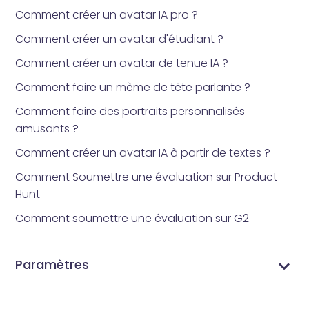
Comment créer un avatar IA pro ?
Comment créer un avatar d'étudiant ?
Comment créer un avatar de tenue IA ?
Comment faire un mème de tête parlante ?
Comment faire des portraits personnalisés
amusants ?
Comment créer un avatar IA à partir de textes ?
Comment Soumettre une évaluation sur Product
Hunt
Comment soumettre une évaluation sur G2
Paramètres
Changez Votre Mot de Passe - Sécurisez Votre
Gérer Votre Profil - Mettez à Jour les Informations
Gérer vos abonnements - Paramètres
Paramètres Vidnoz AI - Personnalisez Votre
Compte Vidnoz AI
de Votre Compte Vidnoz AI
d'abonnement Vidnoz AI
Expérience Vidéo IA